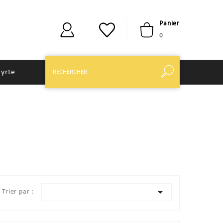
Panier
0
yrte

Trier par :