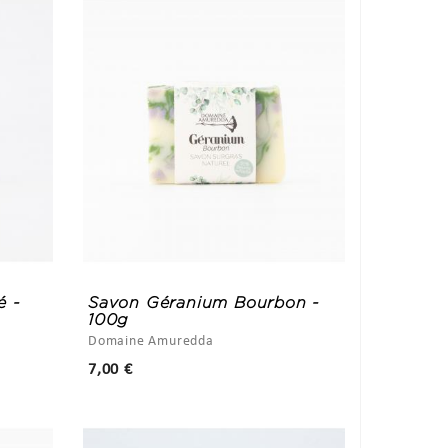
é -
Savon Géranium Bourbon -
100g
Domaine Amuredda
Prix
7,00 €