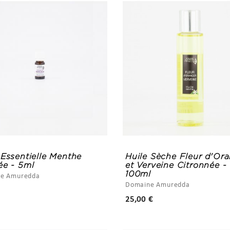
 Essentielle Menthe
Huile Sèche Fleur d'Or
ée - 5ml
et Verveine Citronnée -
100ml
e Amuredda
Domaine Amuredda
Prix
Prix
25,00 €