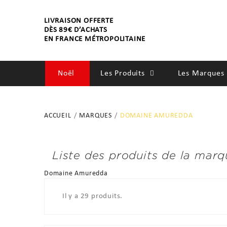
LIVRAISON OFFERTE
DÈS 89€ D’ACHATS
EN FRANCE MÉTROPOLITAINE
Noël
Les Produits
Les Marques 
SOINS
ACCUEIL
MARQUES
DOMAINE AMUREDDA
SENTEURS
BIEN-ÊTRE
Liste des produits de la ma
Domaine Amuredda
ACCESSOIRES
Il y a 29 produits.
DÉCORATIONS