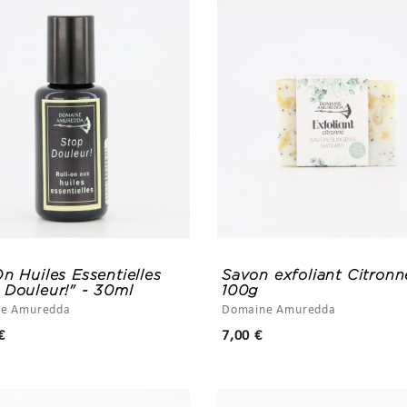
On Huiles Essentielles
Savon exfoliant Citronn
 Douleur!" - 30ml
100g
e Amuredda
Domaine Amuredda
Prix
Prix
€
7,00 €