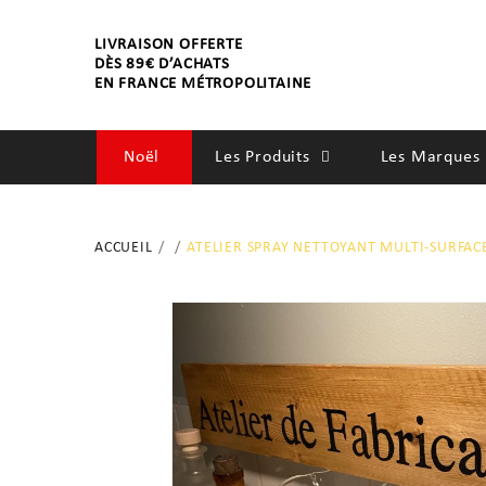
LIVRAISON OFFERTE
DÈS 89€ D’ACHATS
EN FRANCE MÉTROPOLITAINE
Noël
Les Produits
Les Marques 
SOINS
ACCUEIL
ATELIER SPRAY NETTOYANT MULTI-SURFACE
SENTEURS
BIEN-ÊTRE
ACCESSOIRES
DÉCORATIONS