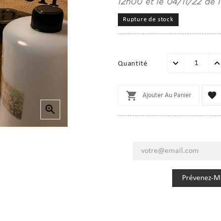
12h00 et le 04/11/22 de 
Rupture de stock
Quantité


Ajouter Au Panier

Prévenez-Mo