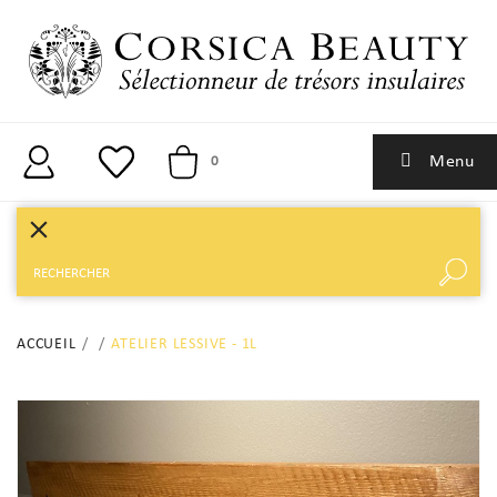
Menu
0

ACCUEIL
ATELIER LESSIVE - 1L