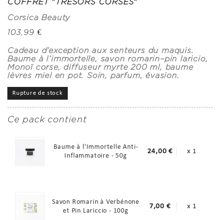
COFFRET "TRÉSORS CORSES"
Corsica Beauty
103,99 €
Cadeau d’exception aux senteurs du maquis.
Baume à l’immortelle, savon romarin–pin laricio,
Monoï corse, diffuseur myrte 200 ml, baume
lèvres miel en pot. Soin, parfum, évasion.
Rupture de stock
Ce pack contient
Baume à l'Immortelle Anti-
24,00 €
x 1
Inflammatoire - 50g
Savon Romarin à Verbénone
7,00 €
x 1
et Pin Lariccio - 100g