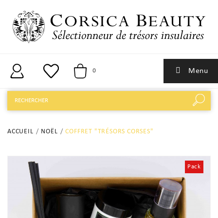
Menu
0
ACCUEIL
NOËL
COFFRET "TRÉSORS CORSES"
Pack