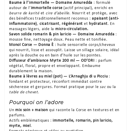
Baume à l’immortelle — Domaine Amuredda
: formulé
autour de l’
immortelle corse
(actif principal), enrichi en
beurre de karité
et
cire d’abeille
. Nourrit et protège, avec
des bénéfices traditionnellement reconnus :
apaisant (anti-
inflammatoire)
,
cicatrisant
,
régénérant
et
hydratant
. En
massages légers, aide la
micro-circulation.
Savon solide romarin & pin laricio — Domaine Amuredda
:
mousse fine, nettoyage doux. Peau nette et tonifiée.
Monoï Corse — Donna È
: huile sensorielle corps/cheveux
qui nourrit, lisse et assouplit. Laisse un sillage solaire, idéal
après la douche ou en bain d’huile sur les pointes.
Diffuseur d’ambiance Myrte 200 ml — OD’ORI
: parfum
végétal, floral, propre et enveloppant. Embaume
durablement la maison.
Baume à lèvres au miel (pot) — L’Arnaghju di u Picciu
:
fondant et protecteur, réconfort immédiat contre
sécheresse et gerçures. Format pratique pour le
sac
ou la
table de chevet
.
Pourquoi on l’adore
Un
mix soin + maison
qui raconte la Corse en textures et en
parfums.
Actifs emblématiques :
immortelle, romarin, pin laricio,
myrte, miel
.