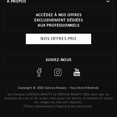

À PROPOS
ACCÉDEZ À NOS OFFRES
EXCLUSIVEMENT DÉDIÉES
AUX PROFESSIONNELS
NOS OFFRES PRO
SUIVEZ-NOUS
Copyright © 2020 Corsica Beauty - Tous Droit Réservés
Les marques CORSICA BEAUTY et CORSICA BEAUTY BOX ainsi que les
Concepts du site, et de la box, mais aussi les décors, le contenu et toutes
les images du site sont déposés.
Tout contrevenant s’expose à des poursuites.