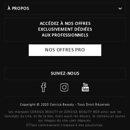

À PROPOS
ACCÉDEZ À NOS OFFRES
EXCLUSIVEMENT DÉDIÉES
AUX PROFESSIONNELS
NOS OFFRES PRO
SUIVEZ-NOUS
Copyright © 2020 Corsica Beauty - Tous Droit Réservés
Les marques CORSICA BEAUTY et CORSICA BEAUTY BOX ainsi que les
Concepts du site, et de la box, mais aussi les décors, le contenu et toutes
les images du site sont déposés.
Tout contrevenant s’expose à des poursuites.