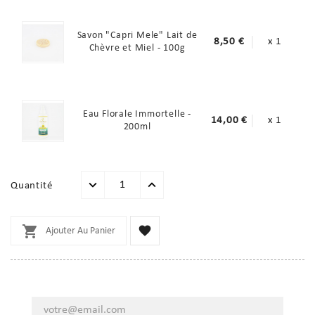
Savon "Capri Mele" Lait de
8,50 €
x 1
Chèvre et Miel - 100g
Eau Florale Immortelle -
14,00 €
x 1
200ml
Quantité


Ajouter Au Panier