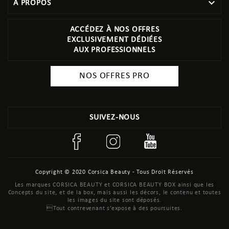

À PROPOS
ACCÉDEZ À NOS OFFRES
EXCLUSIVEMENT DÉDIÉES
AUX PROFESSIONNELS
NOS OFFRES PRO
SUIVEZ-NOUS
Copyright © 2020 Corsica Beauty - Tous Droit Réservés
Les marques CORSICA BEAUTY et CORSICA BEAUTY BOX ainsi que les
Concepts du site, et de la box, mais aussi les décors, le contenu et toutes
les images du site sont déposés.
Tout contrevenant s’expose à des poursuites.