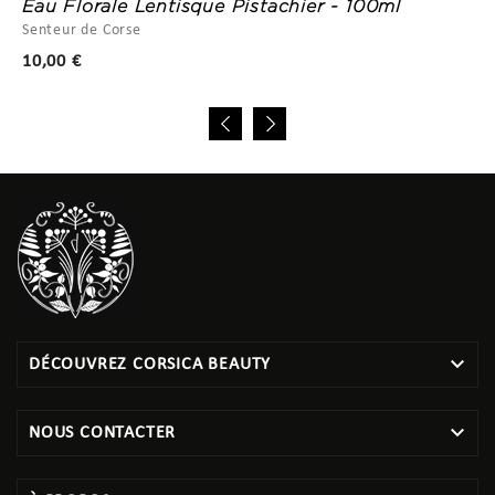
Eau Florale Lentisque Pistachier - 100ml
Senteur de Corse
Prix
10,00 €

DÉCOUVREZ CORSICA BEAUTY

NOUS CONTACTER