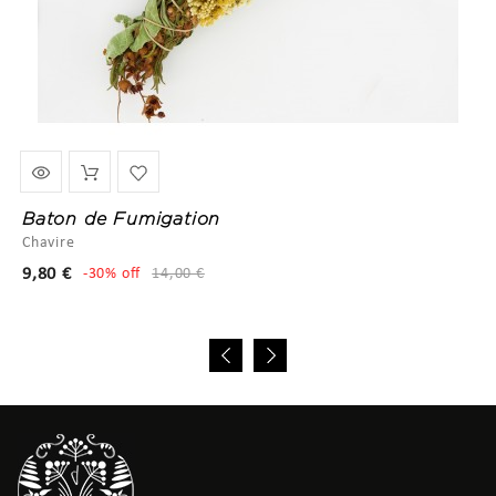
Baton de Fumigation
Chavire
Prix
Prix
9,80 €
-30% off
14,00 €
de
base