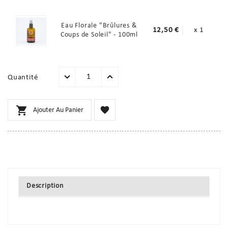
Eau Florale "Brûlures &
12,50 €
x 1
Coups de Soleil" - 100ml
Quantité


Ajouter Au Panier
Description