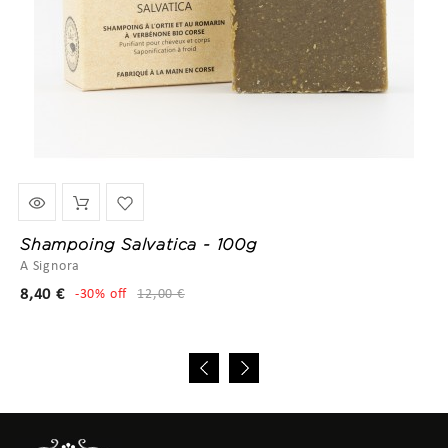
Shampoing Salvatica - 100g
A Signora
Prix
Prix
8,40 €
-30% off
12,00 €
de
base