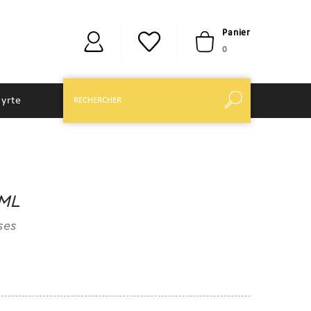
Panier
0
yrte
0ML
ses