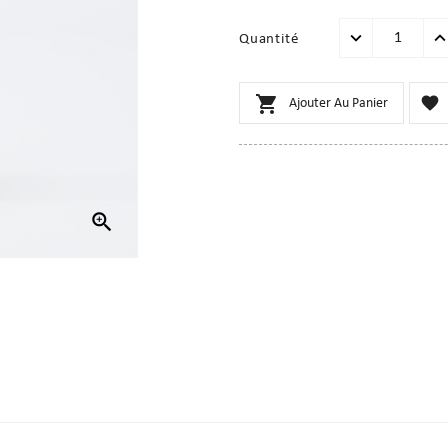
Quantité


Ajouter Au Panier
