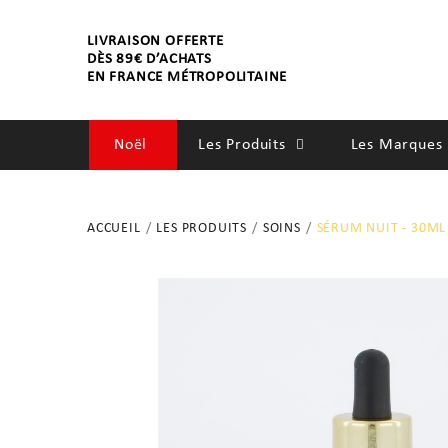
LIVRAISON OFFERTE
DÈS 89€ D’ACHATS
EN FRANCE MÉTROPOLITAINE
Noël
Les Produits
Les Marques 
SOINS
ACCUEIL
LES PRODUITS
SOINS
SÉRUM NUIT - 30ML
SENTEURS
BIEN-ÊTRE
ACCESSOIRES
DÉCORATIONS