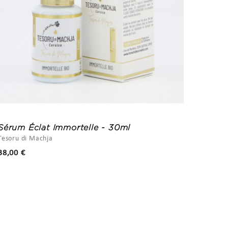
Sérum Éclat Immortelle - 30ml
Crème
Tesoru di Machja
Ariezza
Prix
38,00 €
39,00 