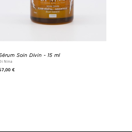
Sérum Soin Divin - 15 ml
Savon
et Im
Di Nina
San Lise
Prix
57,00 €
9,00 €