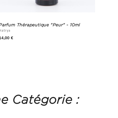
Parfum Thérapeutique "Peur" - 10ml
Parfu
Hatrya
Hatrya
Prix
14,00 €
14,00 
e Catégorie :