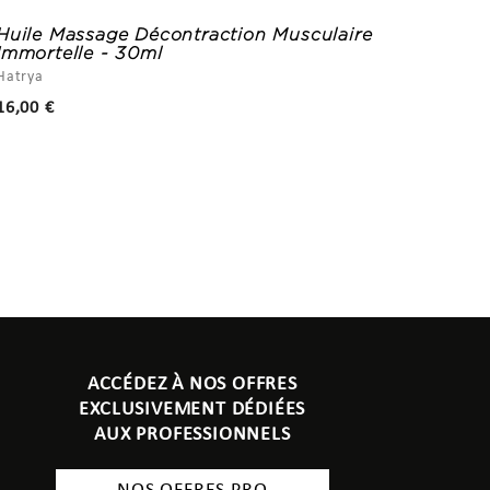
Huile Massage Décontraction Musculaire
Sel de
Immortelle - 30ml
The Alc
Hatrya
22,00 
Prix
16,00 €
ACCÉDEZ À NOS OFFRES
EXCLUSIVEMENT DÉDIÉES
AUX PROFESSIONNELS