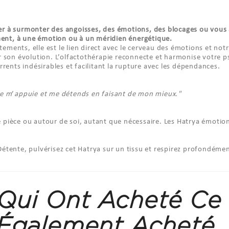
er à surmonter des angoisses, des émotions, des blocages ou vou
nt, à une émotion ou à un méridien énergétique.
rtements, elle est le lien direct avec le cerveau des émotions et not
r son évolution. L’olfactothérapie reconnecte et harmonise votre ps
rents indésirables et facilitant la rupture avec les dépendances.
je m
’
appuie et me détends en faisant de mon mieux."
 pièce ou autour de soi, autant que nécessaire. Les Hatrya émotio
étente, pulvérisez cet Hatrya sur un tissu et respirez profondémen
 Qui Ont Acheté Ce
Également Acheté..