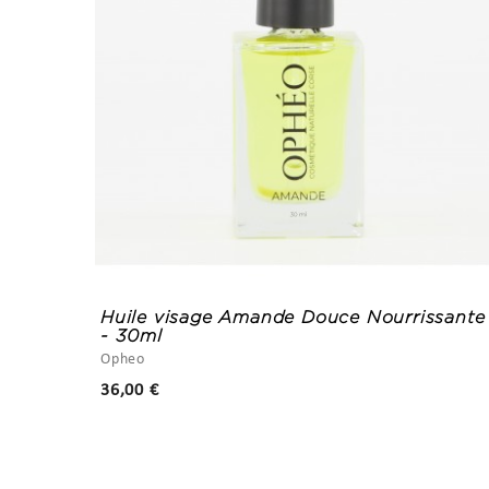
00g
Huile visage Amande Douce Nourrissante
- 30ml
Opheo
Prix
36,00 €