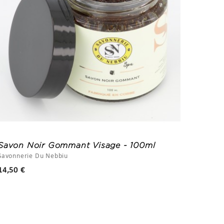
Savon Noir Gommant Visage - 100ml
Huile 
Savonnerie Du Nebbiu
Maree
Prix
14,50 €
39,00 