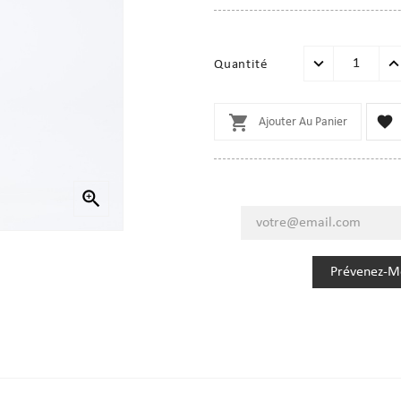
Quantité


Ajouter Au Panier

Prévenez-Mo