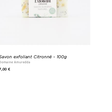
Savon exfoliant Citronné - 100g
Savon
Domaine Amuredda
Saponer
Prix
7,00 €
9,50 €